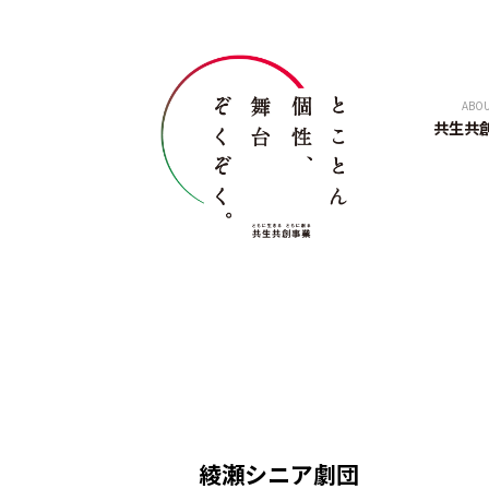
ABO
共生共
綾瀬シニア劇団