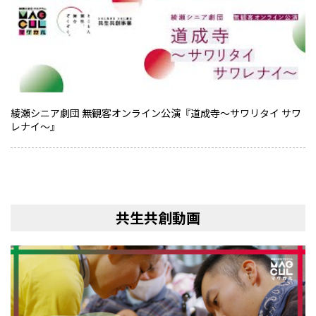
綾瀬シニア劇団 無観客オンライン公演『道成寺〜サワリタイ サワ
レナイ〜』
共生共創動画