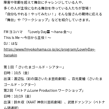
障害や年齢を超えて舞台にチャレンジしている人や、
多くの人が主役になれる舞台を作っている人たちが登場！
「自分もやれる！やってみたい！」そんな皆さんの期待に応える
「舞台」や「ワークショップ」などを紹介していきます。
FM ヨコハマ 「Lovely Day〓 ～hana 金～」
This Is Me ～今日から主役！～
DJ：はな
https://www.fmyokohama.co.jp/pc/program/LovelyDay-
hanakin
第 1 回「 さいたまゴールド・シアター」
日時：10/5（金）
出演：渡辺弘（彩の国さいたま芸術劇場）、百元夏繪（さいたま
ゴールド・シアター）
第2 回「ベトナムLune Production ワークショップ」
日時：10/19（金）
出演：鈴木収（KAAT 神奈川芸術劇場）、武徳ドァンフン（ベトナ
ム語通訳）