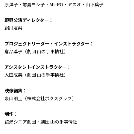
原洋子・前島ヨシ子・MURO・ヤスオ・山下葉子
即興公演ディレクター：
絹川友梨
プロジェクトリーダー・インストラクター：
倉品淳子（劇団 山の手事情社）
アシスタントインストラクター：
太田成美（劇団 山の手事情社）
映像編集：
泉山朗土（株式会社ボクスグラフ）
制作：
綾瀬シニア劇団・劇団 山の手事情社