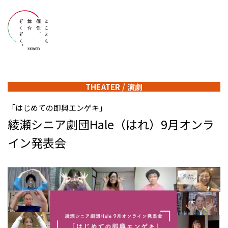
THEATER
/
演劇
「はじめての即興エンゲキ」
綾瀬シニア劇団Hale（はれ）9月オンラ
イン発表会