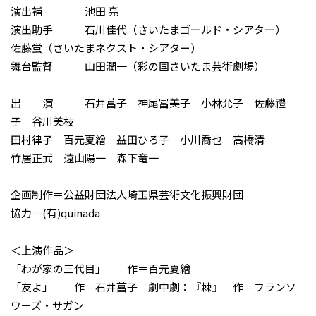
演出補 池田 亮
演出助手 石川佳代（さいたまゴールド・シアター）
佐藤蛍（さいたまネクスト・シアター）
舞台監督 山田潤一（彩の国さいたま芸術劇場）
出 演 石井菖子 神尾冨美子 小林允子 佐藤禮
子 谷川美枝
田村律子 百元夏繒 益田ひろ子 小川喬也 高橋清
竹居正武 遠山陽一 森下竜一
企画制作＝公益財団法人埼玉県芸術文化振興財団
協力＝(有)quinada
＜上演作品＞
「わが家の三代目」 作＝百元夏繪
「友よ」 作＝石井菖子 劇中劇：『棘』 作＝フランソ
ワーズ・サガン