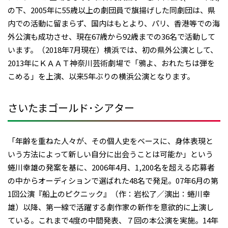
の下、2005年に55歳以上の劇団員で旗揚げした同劇団は、県
内での活動に留まらず、国内はもとより、パリ、香港等での海
外公演も成功させ、現在67歳から92歳までの36名で活動して
います。（2018年7月現在）横浜では、初の県外公演として、
2013年にＫＡＡＴ神奈川芸術劇場で「鴉よ、おれたちは弾を
こめる」を上演、以来5年ぶりの横浜公演となります。
さいたまゴールド･シアター
「年齢を重ねた人々が、その個人史をベースに、身体表現と
いう方法によって新しい自分に出会うことは可能か」という
蜷川幸雄の発案を基に、2006年4月、1,200名を超える応募者
の中からオーディションで選ばれた48名で発足。07年6月の第
1回公演『船上のピクニック』（作：岩松了／演出：蜷川幸
雄）以降、第一線で活躍する劇作家の新作を意欲的に上演し
ている。これまで4度の中間発表、７回の本公演を実施。14年