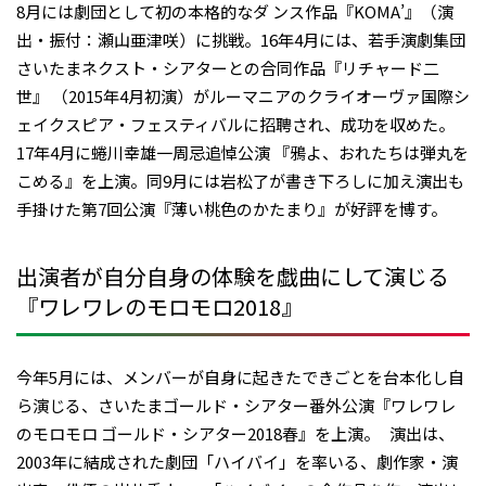
8月には劇団として初の本格的なダ ンス作品『KOMA’』（演
出・振付：瀬山亜津咲）に挑戦。16年4月には、若手演劇集団
さいたまネクスト・シアターとの合同作品『リチャード二
世』 （2015年4月初演）がルーマニアのクライオーヴァ国際シ
ェイクスピア・フェスティバルに招聘され、成功を収めた。
17年4月に蜷川幸雄一周忌追悼公演 『鴉よ、おれたちは弾丸を
こめる』を上演。同9月には岩松了が書き下ろしに加え演出も
手掛けた第7回公演『薄い桃色のかたまり』が好評を博す。
出演者が自分自身の体験を戯曲にして演じる
『ワレワレのモロモロ2018』
今年5月には、メンバーが自身に起きたできごとを台本化し自
ら演じる、さいたまゴールド・シアター番外公演『ワレワレ
のモロモロ ゴールド・シアター2018春』を上演。 演出は、
2003年に結成された劇団「ハイバイ」を率いる、劇作家・演