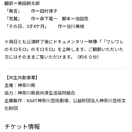
翻訳＝柴田耕太郎
「無言」 作＝田村律子
「荒鷲」 作＝森下竜一 脚本＝池田亮
「その日、3才4ケ月」 作＝谷川美枝
※両日とも公演終了後にドキュメンタリー映像『「ワレワレ
のモロモロ」のモロモロ』を上映します。ご観劇いただいた
方にはそのままご覧いただけます。（約６０分）
【共生共創事業】
主催：神奈川県
協力：神奈川県民共済生活協同組合
企画製作：KAAT神奈川芸術劇場、公益財団法人神奈川芸術文
化財団
チケット情報