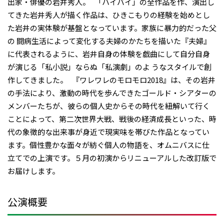
出家・俳優の岩井秀人。 「ハイバイ」の全作品を作、演出し
てきた岩井秀人が描く作品は、ひきこもりの経験を始めとし
た岩井の実体験が基盤となっています。家族に暴力的だった父
の 闘病生活によって変化する夫婦のかたちを描いた『夫婦』
に代表されるように、岩井自身の体験を戯曲にして自分自身
が演じる「私小説」ならぬ「私演劇」のよ うなスタイルで創
作してきました。 『ワレワレのモロモロ2018』は、その岩井
の手法により、激動の時代を歩んできたゴールド・シアターの
メンバーたちが、彼らの個人史からその時代を紐解いて行く
ことによって、第二次世界大戦、戦後の経済成長といった、時
代の象徴的な出来事が身近で現実味を帯びた作品となってい
ます。個性豊かな面々が紡ぐ個人の物語を、オムニバスに仕
立てでの上演です。５月の初演からリニューアルした改訂版で
お届けします。
公演概要