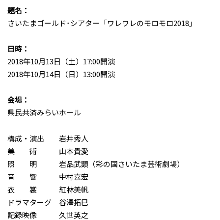
題名：
さいたまゴールド･シアター「ワレワレのモロモロ2018」
日時：
2018年10月13日（土）17:00開演
2018年10月14日（日）13:00開演
会場：
県民共済みらいホール
構成・演出 岩井秀人
美 術 山本貴愛
照 明 岩品武顕（彩の国さいたま芸術劇場）
音 響 中村嘉宏
衣 裳 紅林美帆
ドラマターグ 谷澤拓巳
記録映像 久世英之