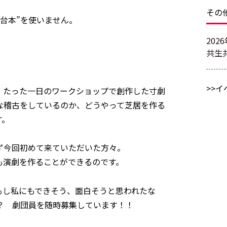
その
“台本”を使いません。
20
共生
イ
、たった一日のワークショップで創作した寸劇
んな稽古をしているのか、どうやって芝居を作る
す。
わず今回初めて来ていただいた方々。
も演劇を作ることができるのです。
もし私にもできそう、面白そうと思われたな
か？ 劇団員を随時募集しています！！