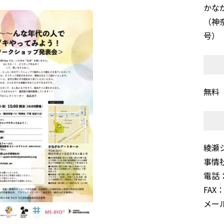
かな
（神
号）
無料
綾瀬
事情
電話：0
FAX：
メール：