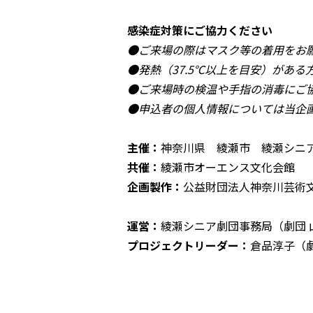
感染症対策にご協力ください
●ご来場の際はマスク等の着用をお
●発熱（37.5℃以上を目安）があ
●ご来場時の検温や手指の消毒にご
●申込者の個人情報については当企
主催：
神奈川県 綾瀬市 綾瀬シニア劇
共催：
綾瀬市オーエンス文化会館
企画製作：
公益財団法人神奈川芸術
運営：
綾瀬シニア劇団事務局（劇団 
プロジェクトリーダー：
倉品淳子（