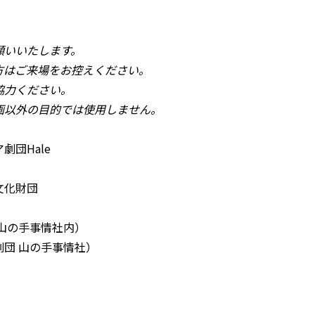
願いいたします。
る方はご来場をお控えください。
協力ください。
画以外の目的では使用しません。
団Hale
文化財団
山の手事情社内）
劇団 山の手事情社）