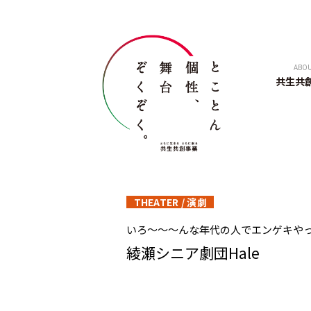
ABO
共生共
THEATER
/
演劇
いろ〜〜〜んな年代の人でエンゲキや
綾瀬シニア劇団Hale