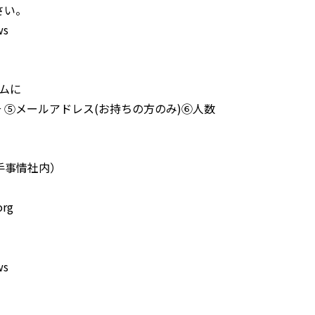
さい。
ws
ームに
号 ⑤メールアドレス(お持ちの方のみ)⑥人数
手事情社内）
org
ws