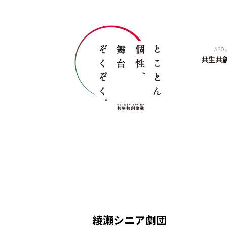
ABO
共生共
綾瀬シニア劇団