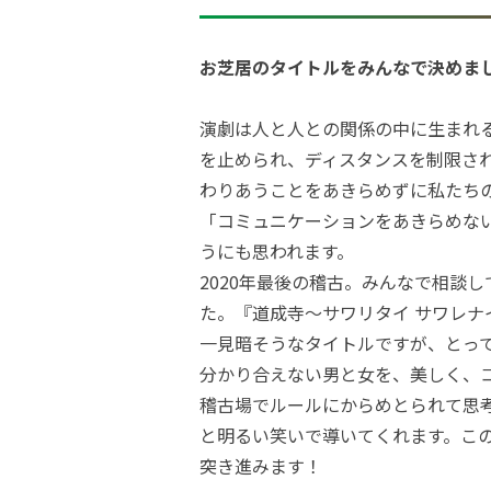
お芝居のタイトルをみんなで決めま
演劇は人と人との関係の中に生まれ
を止められ、ディスタンスを制限さ
わりあうことをあきらめずに私たち
「コミュニケーションをあきらめな
うにも思われます。
2020年最後の稽古。みんなで相談
た。『道成寺〜サワリタイ サワレナ
一見暗そうなタイトルですが、とっ
分かり合えない男と女を、美しく、
稽古場でルールにからめとられて思
と明るい笑いで導いてくれます。こ
突き進みます！