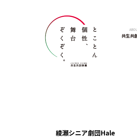
ABO
共生共
綾瀬シニア劇団Hale