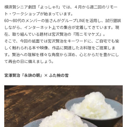
横須賀シニア劇団「よっしゃ!!」では、４月から週二回のリモー
ト・ワークショップが始まっています。
60〜80代のメンバーの皆さんがグループLINEを活用し、試行錯誤
しながら、インターネット上での集合が定着してきています。現
在、取り組んでいる題材は宮沢賢治の『雨ニモマケズ』。
そこで、今回の紙面では宮沢賢治をキーワードに、ご自宅でも愉
しく触れられる本や映像、作品に関連したお料理をご提案しま
す。賢治への理解を様々な角度から深め、心とからだを豊かにし
て再会の日に備えましょう。
宮澤賢治『永訣の朝』× ふた椀の雪