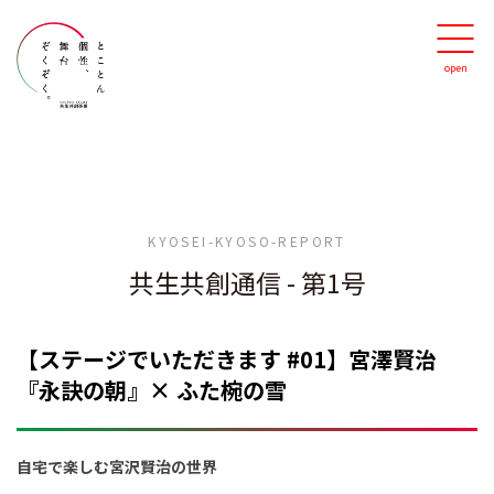
KYOSEI-KYOSO-REPORT
共生共創通信
-
第1号
【ステージでいただきます #01】宮澤賢治
『永訣の朝』× ふた椀の雪
自宅で楽しむ宮沢賢治の世界